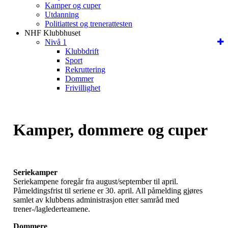
Kamper og cuper
Utdanning
Politiattest og trenerattesten
NHF Klubbhuset
Nivå 1
Klubbdrift
Sport
Rekruttering
Dommer
Frivillighet
Kamper, dommere og cuper
Seriekamper
Seriekampene foregår fra august/september til april.
Påmeldingsfrist til seriene er 30. april. All påmelding gjøres
samlet av klubbens administrasjon etter samråd med
trener-/laglederteamene.
Dommere