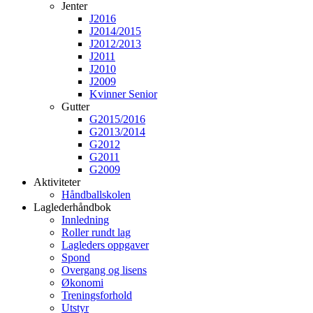
Jenter
J2016
J2014/2015
J2012/2013
J2011
J2010
J2009
Kvinner Senior
Gutter
G2015/2016
G2013/2014
G2012
G2011
G2009
Aktiviteter
Håndballskolen
Laglederhåndbok
Innledning
Roller rundt lag
Lagleders oppgaver
Spond
Overgang og lisens
Økonomi
Treningsforhold
Utstyr