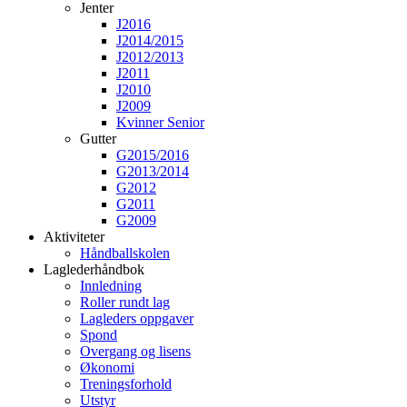
Jenter
J2016
J2014/2015
J2012/2013
J2011
J2010
J2009
Kvinner Senior
Gutter
G2015/2016
G2013/2014
G2012
G2011
G2009
Aktiviteter
Håndballskolen
Laglederhåndbok
Innledning
Roller rundt lag
Lagleders oppgaver
Spond
Overgang og lisens
Økonomi
Treningsforhold
Utstyr