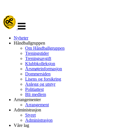
Veksle
navigasjon
Nyheter
Håndballgruppen
Om Håndballgruppen
Treningstider
Treningsavgift
Klubbkolleksjon
Årsmøteinformasjon
Dommersiden
Lisens og forsikring
Anlegg og utstyr
Politiattest
Bli medlem
Arrangementer
Arrangement
Administrasjon
Styret
Administrasjon
Våre lag