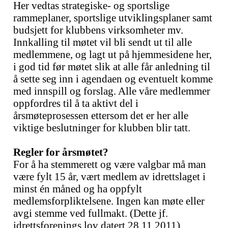
Her vedtas strategiske- og sportslige
rammeplaner, sportslige utviklingsplaner samt
budsjett for klubbens virksomheter mv.
Innkalling til møtet vil bli sendt ut til alle
medlemmene, og lagt ut på hjemmesidene her,
i god tid før møtet slik at alle får anledning til
å sette seg inn i agendaen og eventuelt komme
med innspill og forslag. Alle våre medlemmer
oppfordres til å ta aktivt del i
årsmøteprosessen ettersom det er her alle
viktige beslutninger for klubben blir tatt.
Regler for årsmøtet?
For å ha stemmerett og være valgbar må man
være fylt 15 år, vært medlem av idrettslaget i
minst én måned og ha oppfylt
medlemsforpliktelsene. Ingen kan møte eller
avgi stemme ved fullmakt. (Dette jf.
idrettsforenings lov datert 28.11.2011)