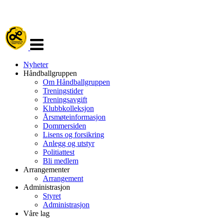
Veksle
navigasjon
Nyheter
Håndballgruppen
Om Håndballgruppen
Treningstider
Treningsavgift
Klubbkolleksjon
Årsmøteinformasjon
Dommersiden
Lisens og forsikring
Anlegg og utstyr
Politiattest
Bli medlem
Arrangementer
Arrangement
Administrasjon
Styret
Administrasjon
Våre lag