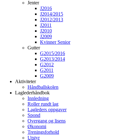
Jenter
J2016
J2014/2015
J2012/2013
J2011
J2010
J2009
Kvinner Senior
Gutter
G2015/2016
G2013/2014
G2012
G2011
G2009
Aktiviteter
Håndballskolen
Laglederhåndbok
Innledning
Roller rundt lag
Lagleders oppgaver
Spond
Overgang og lisens
Økonomi
Treningsforhold
Utstyr