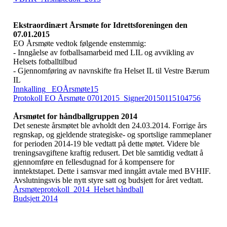
Ekstraordinært Årsmøte for Idrettsforeningen den
07.01.2015
EO Årsmøte vedtok følgende enstemmig:
- Inngåelse av fotballsamarbeid med LIL og avvikling av
Helsets fotballtilbud
- Gjennomføring av navnskifte fra Helset IL til Vestre Bærum
IL
Innkalling_ EOÅrsmøte15
Protokoll EO Årsmøte 07012015_Signer20150115104756
Årsmøtet for håndballgruppen 2014
Det seneste årsmøtet ble avholdt den 24.03.2014. Forrige års
regnskap, og gjeldende strategiske- og sportslige rammeplaner
for perioden 2014-19 ble vedtatt på dette møtet. Videre ble
treningsavgiftene kraftig redusert. Det ble samtidig vedtatt å
gjennomføre en fellesdugnad for å kompensere for
inntektstapet. Dette i samsvar med inngått avtale med BVHIF.
Avslutningsvis ble nytt styre satt og budsjett for året vedtatt.
Årsmøteprotokoll_2014_Helset håndball
Budsjett 2014