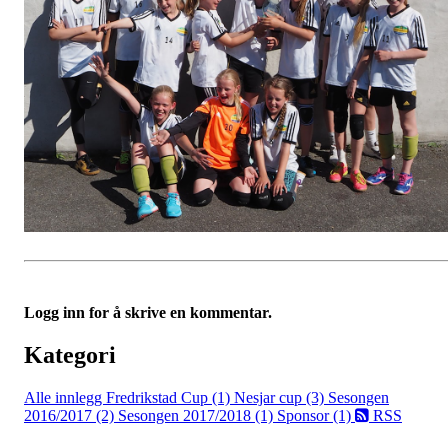
Logg inn for å skrive en kommentar.
Kategori
Alle innlegg
Fredrikstad Cup (1)
Nesjar cup (3)
Sesongen
2016/2017 (2)
Sesongen 2017/2018 (1)
Sponsor (1)
RSS