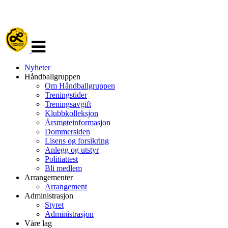
Veksle
navigasjon
Nyheter
Håndballgruppen
Om Håndballgruppen
Treningstider
Treningsavgift
Klubbkolleksjon
Årsmøteinformasjon
Dommersiden
Lisens og forsikring
Anlegg og utstyr
Politiattest
Bli medlem
Arrangementer
Arrangement
Administrasjon
Styret
Administrasjon
Våre lag