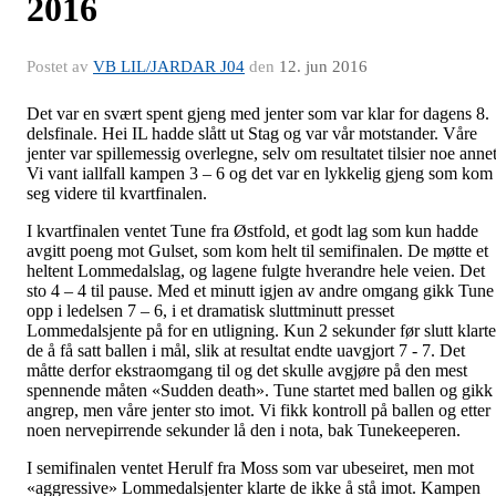
2016
Postet av
VB LIL/JARDAR J04
den
12. jun 2016
Det var en svært spent gjeng med jenter som var klar for dagens 8.
delsfinale. Hei IL hadde slått ut Stag og var vår motstander. Våre
jenter var spillemessig overlegne, selv om resultatet tilsier noe annet
Vi vant iallfall kampen 3 – 6 og det var en lykkelig gjeng som kom
seg videre til kvartfinalen.
I kvartfinalen ventet Tune fra Østfold, et godt lag som kun hadde
avgitt poeng mot Gulset, som kom helt til semifinalen. De møtte et
heltent Lommedalslag, og lagene fulgte hverandre hele veien. Det
sto 4 – 4 til pause. Med et minutt igjen av andre omgang gikk Tune
opp i ledelsen 7 – 6, i et dramatisk sluttminutt presset
Lommedalsjente på for en utligning. Kun 2 sekunder før slutt klarte
de å få satt ballen i mål, slik at resultat endte uavgjort 7 - 7. Det
måtte derfor ekstraomgang til og det skulle avgjøre på den mest
spennende måten «Sudden death». Tune startet med ballen og gikk 
angrep, men våre jenter sto imot. Vi fikk kontroll på ballen og etter
noen nervepirrende sekunder lå den i nota, bak Tunekeeperen.
I semifinalen ventet Herulf fra Moss som var ubeseiret, men mot
«aggressive» Lommedalsjenter klarte de ikke å stå imot. Kampen