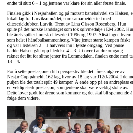
endte til slutt 6 – 1 og jentene var klare for sin aller første finale.
Finalen gikk i Nesjarhallen og på motsatt banehalvdel sto Halsen, e
lokalt lag fra Larviksområdet, som samarbeider tett med
eliteserieklubben Larvik. Trent av Lina Olsson Rosenberg. Hun
spilte på det norske landslaget som tok sølvmedalje i EM 2002. Hu
ble årets spiller i norsk eliteserie i 1996 og 1997. Altså ingen hvem
som helst i håndballsammenheng. Våre jenter starte kampen friskt
og var i ledelsen 2 – 1 halvveis inn i første omgang, Ved pause
hadde Halsen gått opp i ledelse 4 – 3. Ut over i andre omgang
raknet det litt for slitne jenter fra Lommedalen, finalen endte med t
13 – 4.
For å sette prestasjonen litt i perspektiv ble det i årets utgave av
Nesjar Cup påmeldt 162 lag, hvor av 18 lag var J12/J-2004. I denn
puljen ble det totalt spilt 49 kamper. Å ende opp på en andreplass e
en veldig sterk prestasjon, som jentene skal være veldig stolte av.
Dette lover godt for årene som kommer og det skal bli spennende å
følge dem videre.