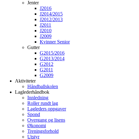
Jenter
J2016
J2014/2015
J2012/2013
J2011
J2010
J2009
Kvinner Senior
Gutter
G2015/2016
G2013/2014
G2012
G2011
G2009
Aktiviteter
Håndballskolen
Laglederhåndbok
Innledning
Roller rundt lag
Lagleders oppgaver
Spond
Overgang og lisens
Økonomi
Treningsforhold
Utstyr